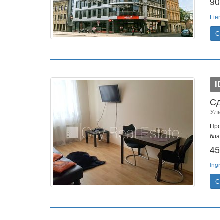
90
Lie
С
I
Сд
Ул
Про
бла
45
Ing
С