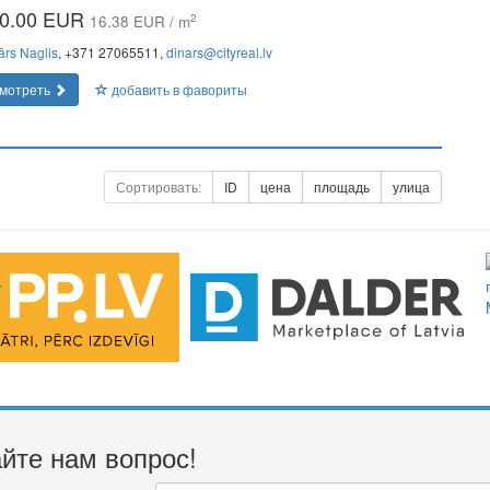
0.00 EUR
2
16.38 EUR / m
ārs Naglis
, +371 27065511,
dinars@cityreal.lv
мотреть
добавить в фавориты
Сортировать:
ID
цена
площадь
улица
йте нам вопрос!