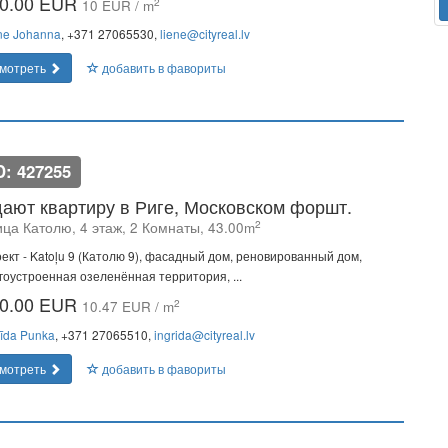
0.00 EUR
2
10 EUR / m
ne Johanna
, +371 27065530,
liene@cityreal.lv
мотреть
добавить в фавориты
D: 427255
ают квартиру в Риге, Московском форшт.
2
ица Католю, 4 этаж, 2 Комнаты, 43.00m
ект - Katoļu 9 (Католю 9), фасадный дом, реновированный дом,
гоустроенная озеленённая территория, ...
0.00 EUR
2
10.47 EUR / m
rīda Punka
, +371 27065510,
ingrida@cityreal.lv
мотреть
добавить в фавориты