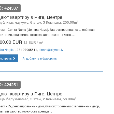
D: 424537
ают квартиру в Риге, Центре
2
публикас лаукумс, 6 этаж, 3 Комнаты, 200.00m
ект - Centra Nams (Центра Намс), благоустроенная озеленённая
ритория, подземная стоянка, апартаменты люкс, ...
00.00 EUR
2
12 EUR / m
ārs Naglis
, +371 27065511,
dinars@cityreal.lv
мотреть
добавить в фавориты
D: 424251
ают квартиру в Риге, Центре
2
ица Йeрузалемес, 2 этаж, 2 Комнаты, 58.00m
ект - J5, реновированный дом, благоустроенный озеленённый двор,
рытый двор, возможность аренды ...