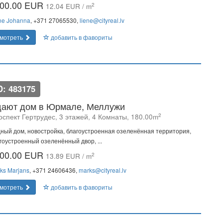
00.00 EUR
2
12.04 EUR / m
ne Johanna
, +371 27065530,
liene@cityreal.lv
мотреть
добавить в фавориты
D: 483175
ают дом в Юрмале, Меллужи
2
оспект Гертрудес, 3 этажей, 4 Комнаты, 180.00m
ный дом, новостройка, благоустроенная озеленённая территория,
гоустроенный озеленённый двор, ...
00.00 EUR
2
13.89 EUR / m
ks Marjans
, +371 24606436,
marks@cityreal.lv
мотреть
добавить в фавориты