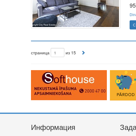
95
Din
С
страница
из 15
Информация
Зада