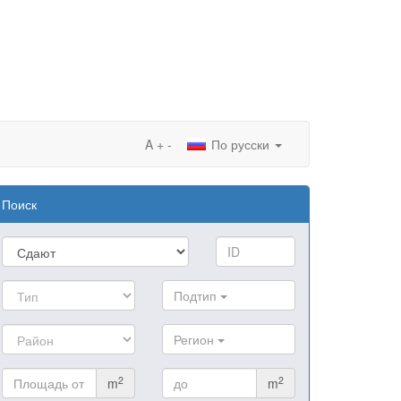
A
+
-
По русски
Поиск
Подтип
Регион
2
2
m
m