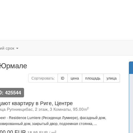
кий срок
и Юрмале
Сортировать:
ID
цена
площадь
улица
D: 425544
ают квартиру в Риге, Центре
2
ица Рупниецибас, 2 этаж, 3 Комнаты, 95.00m
ект - Residence Lumiere (Ресиденце Лумиере), фасадный дом,
овированный дом, закрытый двор, подземная стоянка, ...
00.00 EUR
2
18.95 EUR / m