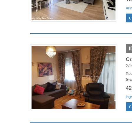
Ari
С
I
Сд
Ул
Про
бла
42
Ing
С