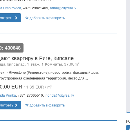
na Umpiroviča
, +371 29821409,
arina@cityreal.lv
мотреть
добавить в фавориты
D: 430648
ают квартиру в Риге, Кипсале
2
ица Кипсалас, 1 этаж, 1 Комнаты, 37.00m
ект - Riverstone (Риверстоне), новостройка, фасадный дом,
гоустроенная озеленённая территория, место для ...
0.00 EUR
2
11.35 EUR / m
rīda Punka
, +371 27065510,
ingrida@cityreal.lv
мотреть
добавить в фавориты
Р