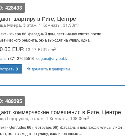
D: 428433
ают квартиру в Риге, Центре
2
ица Миера, 5 этаж, 1 Комнаты, 31.90m
ект - Миера 86, фасадный дом, лестничная клетка после
метического ремонта, окна выходят на улицу, одна ...
0.00 EUR
2
13.17 EUR / m
ars
, +371 27065516,
edgars@cityreal.lv
мотреть
добавить в фавориты
D: 489395
ают коммерческие помещения в Риге, Центре
2
ица Гертрудес, 5 этаж, 1 Комнаты, 108.00m
ект - Ģertrūdes 66 (Гертрудес 66), фасадный дом, вход с улицы, лифт,
кон, окна выходят на улицу, изолированные ...