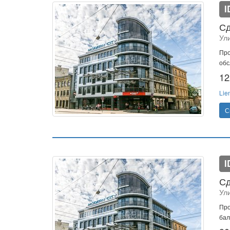
I
Сд
Ули
Про
обс
12
Lie
С
I
Сд
Ули
Про
бал