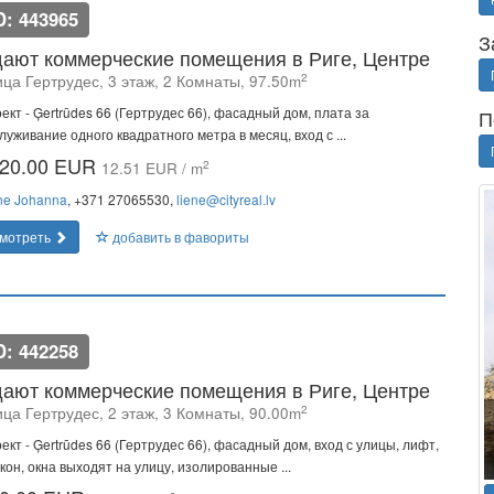
D: 443965
З
ают коммерческие помещения в Риге, Центре
2
ца Гертрудес, 3 этаж, 2 Комнаты, 97.50m
ект - Ģertrūdes 66 (Гертрудес 66), фасадный дом, плата за
П
луживание одного квадратного метра в месяц, вход с ...
20.00 EUR
2
12.51 EUR / m
ne Johanna
, +371 27065530,
liene@cityreal.lv
мотреть
добавить в фавориты
D: 442258
ают коммерческие помещения в Риге, Центре
2
ца Гертрудес, 2 этаж, 3 Комнаты, 90.00m
ект - Ģertrūdes 66 (Гертрудес 66), фасадный дом, вход с улицы, лифт,
кон, окна выходят на улицу, изолированные ...