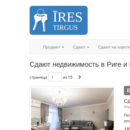
Skip
to
content
Продают
Сдают
Сдают на корот
Сдают недвижимость в Риге 
страница
из 15
I
Сд
Ул
Про
рен
18