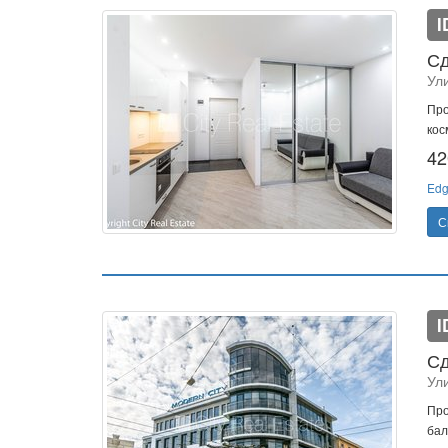
I
Сд
Ул
Про
кос
42
Edg
С
I
Сд
Ул
Про
бал