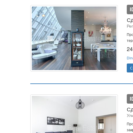
I
Сд
Ре
Про
тер
24
Din
С
I
Сд
Ул
Про
зак