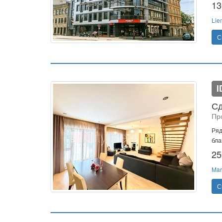
13
Lie
С
I
Сд
Пр
Ряд
бла
25
Mar
С