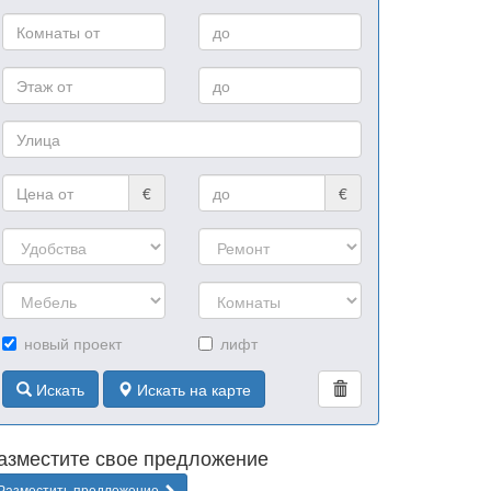
€
€
новый проект
лифт
Искать
Искать на карте
азместите свое предложение
Разместить предложение