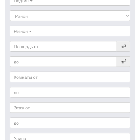
Подтип
Регион
2
m
2
m