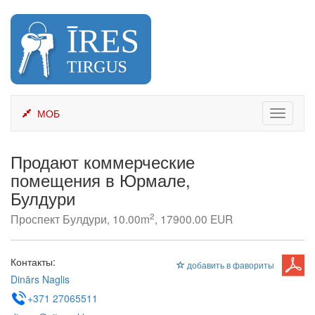
Skip
to
content
МОБ
Toggle
navigati
Продают коммерческие
помещения в Юрмале,
Булдури
2
Проспект Булдури, 10.00m
, 17900.00 EUR
Контакты:
добавить в фавориты
Dinārs Naglis
+371 27065511