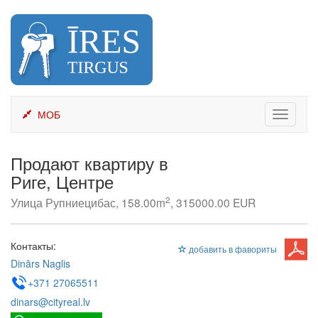
Skip
to
content
МОБ
Toggle
navigati
Продают квартиру в
Риге, Центре
2
Улица Рупниецибас, 158.00m
, 315000.00 EUR
Контакты:
добавить в фавориты
Dinārs Naglis
+371 27065511
dinars@cityreal.lv