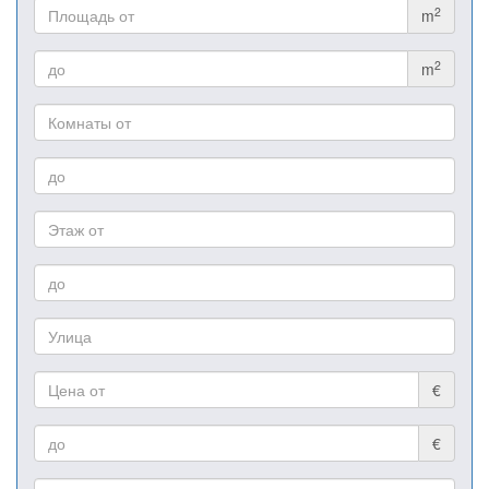
2
m
2
m
€
€