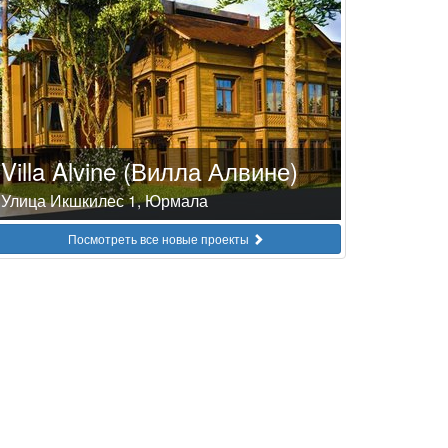
Villa Alvine (Вилла Алвине)
Улица Икшкилес 1, Юрмала
Посмотреть все новые проекты