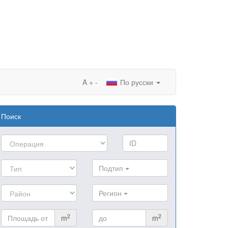
A
+
-
По русски
Поиск
Подтип
Регион
2
2
m
m