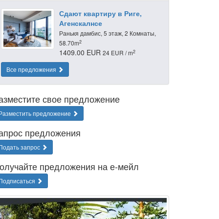
Сдают квартиру в Риге,
Агенскалнсе
Ранькя дамбис, 5 этаж, 2 Комнаты,
2
58.70m
1409.00 EUR
2
24 EUR / m
Все предложения
азместите свое предложение
Разместить предложение
апрос предложения
Подать запрос
олучайте предложения на е-мейл
Подписаться