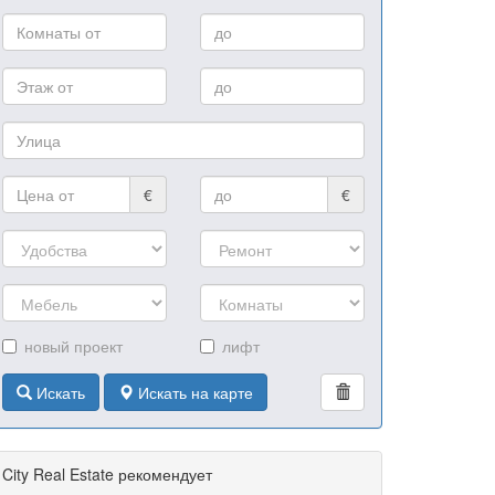
€
€
новый проект
лифт
Искать
Искать на карте
City Real Estate рекомендует