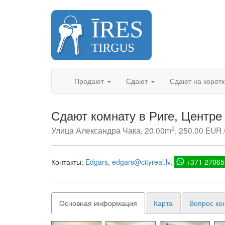
Skip
to
content
Продают
Сдают
Сдают на корот
Сдают комнату в Риге, Центре
2
Улица Александра Чака, 20.00m
, 250.00 EUR 
Контакты:
Edgars
edgars@cityreal.lv
+371 27065
Основная информация
Карта
Вопрос ко