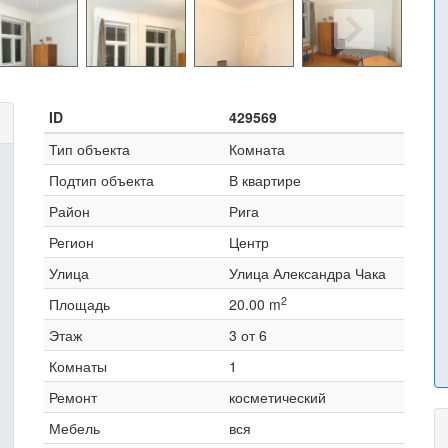
ID
429569
Тип объекта
Комната
Подтип объекта
В квартире
Район
Рига
Регион
Центр
Улица
Улица Александра Чака
2
Площадь
20.00 m
Этаж
3 от 6
Комнаты
1
Ремонт
косметический
Мебель
вся