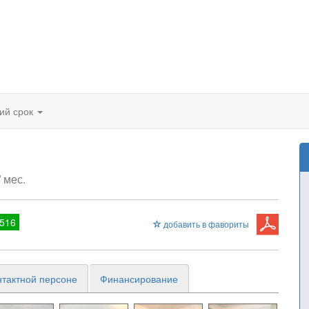
кий срок
/ мес.
516
добавить в фавориты
нтактной персоне
Финансирование