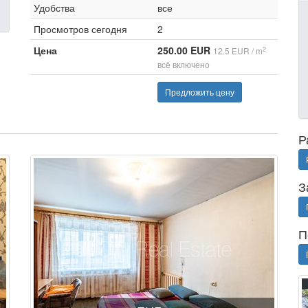
Удобства
все
Просмотров сегодня
2
Цена
250.00 EUR
2
12.5 EUR / m
всё включено
Предложить цену
Р
З
П