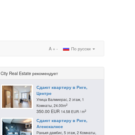
A
+
-
По русски
City Real Estate рекомендует
Сдают квартиру в Риге,
Центре
Улица Валмиерас, 2 этаж, 1
2
Комнаты, 24.00m
350.00 EUR
2
14.58 EUR / m
Сдают квартиру в Риге,
Агенскалнсе
Ранькя дамбис, 5 этаж, 2 Комнаты,