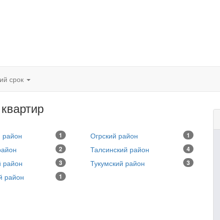
кий срок
а квартир
 район
1
Огрский район
1
район
2
Талсинский район
4
й район
3
Тукумский район
3
й район
1