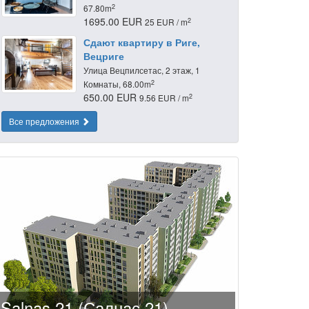
2
67.80m
1695.00 EUR
2
25 EUR / m
Сдают квартиру в Риге,
Вецриге
Улица Вецпилсетас, 2 этаж, 1
2
Комнаты, 68.00m
650.00 EUR
2
9.56 EUR / m
Все предложения
Salnas 21 (Салнас 21)