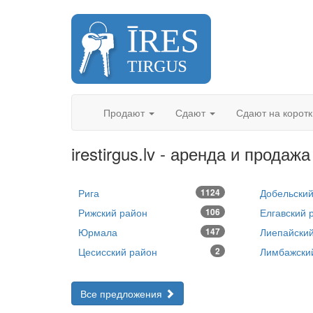
Skip
to
content
Продают
Сдают
Сдают на корот
irestirgus.lv - аренда и продаж
Рига
1124
Добельский
Рижский район
106
Елгавский 
Юрмала
147
Лиепайски
Цесисский район
2
Лимбажски
Все предложения