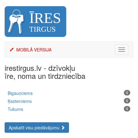
Skip
to
content
MOBILĀ VERSIJA
Toggle
navigati
irestirgus.lv - dzīvokļu
īre, noma un tirdzniecība
Bigauņciems
1
Ķesterciems
1
Tukums
1
Apskatīt visu piedāvājumu