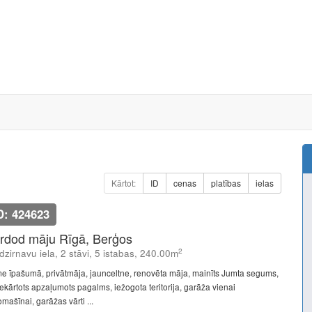
Kārtot:
ID
cenas
platības
ielas
D: 424623
rdod māju Rīgā, Berģos
2
dzirnavu iela, 2 stāvi, 5 istabas, 240.00m
e īpašumā, privātmāja, jaunceltne, renovēta māja, mainīts Jumta segums,
iekārtots apzaļumots pagalms, iežogota teritorija, garāža vienai
mašīnai, garāžas vārti ...