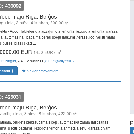
D: 436092
rdod māju Rīgā, Berģos
2
gu iela, 2 stāvi, 4 istabas, 200.00m
ekts - Apogi, labiekārtota apzaļumota teritorija, iežogota teritorija, garāža
nai automašīnai, pagalmā bērnu spēļu laukums, terase, logi vērsti mājas
 pusēs, plašs skats ...
0000.00 EUR
2
1450 EUR / m
ārs Naglis
, +371 27065511,
dinars@cityreal.lv
pskatīt
pievienot favorītiem
D: 425031
rdod māju Rīgā, Berģos
2
vkaltiņu iela, 3 stāvi, 8 istabas, 422.00m
P
vātmāja, bruģēts piebraucamais ceļš, automātiska zālāja laistīšanas
tēma, slēgts pagalms, iežogota teritorija ar metāla sētu, garāža divām
omašīnām, luksuss ...