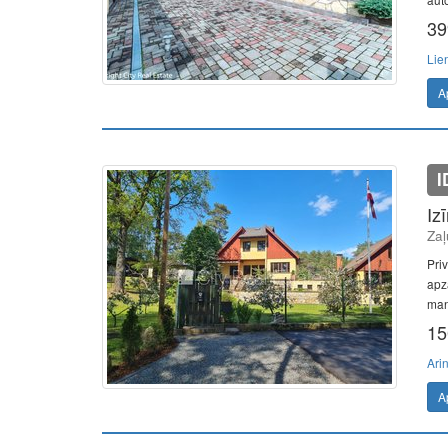
39
Lie
A
I
Iz
Zaļ
Pri
apz
mans
15
Ari
A