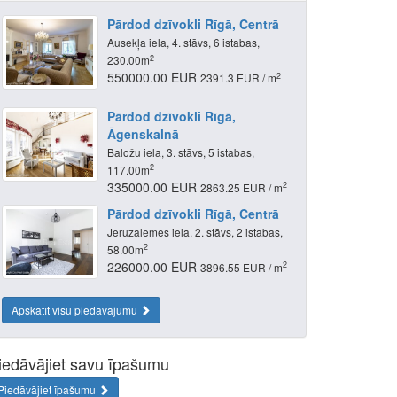
Pārdod dzīvokli Rīgā, Centrā
Ausekļa iela, 4. stāvs, 6 istabas,
2
230.00m
550000.00 EUR
2
2391.3 EUR / m
Pārdod dzīvokli Rīgā,
Āgenskalnā
Baložu iela, 3. stāvs, 5 istabas,
2
117.00m
335000.00 EUR
2
2863.25 EUR / m
Pārdod dzīvokli Rīgā, Centrā
Jeruzalemes iela, 2. stāvs, 2 istabas,
2
58.00m
226000.00 EUR
2
3896.55 EUR / m
Apskatīt visu piedāvājumu
iedāvājiet savu īpašumu
Piedāvājiet īpašumu