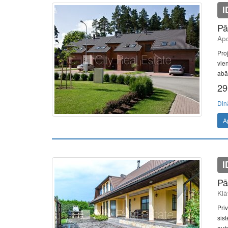
I
Pā
Apo
Proj
vie
abās
29
Din
A
I
Pā
Klā
Pri
sis
aut