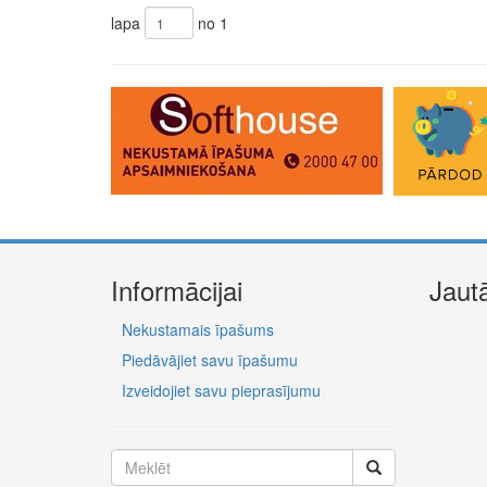
lapa
no 1
Informācijai
Jaut
Nekustamais īpašums
Piedāvājiet savu īpašumu
Izveidojiet savu pieprasījumu