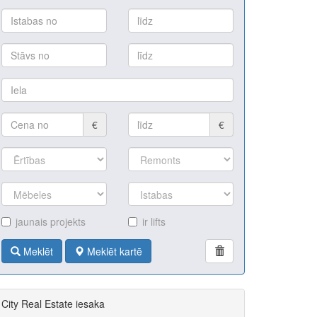
€
€
jaunais projekts
ir lifts
Meklēt
Meklēt kartē
City Real Estate iesaka