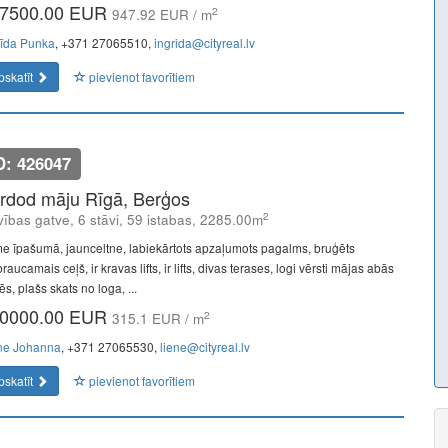
7500.00 EUR
2
947.92 EUR / m
rīda Punka
, +371 27065510,
ingrida@cityreal.lv
pskatīt
pievienot favorītiem
D: 426047
rdod māju Rīgā, Berģos
2
vības gatve, 6 stāvi, 59 istabas, 2285.00m
e īpašumā, jaunceltne, labiekārtots apzaļumots pagalms, bruģēts
raucamais ceļš, ir kravas lifts, ir lifts, divas terases, logi vērsti mājas abās
s, plašs skats no loga, ...
0000.00 EUR
2
315.1 EUR / m
ne Johanna
, +371 27065530,
liene@cityreal.lv
pskatīt
pievienot favorītiem