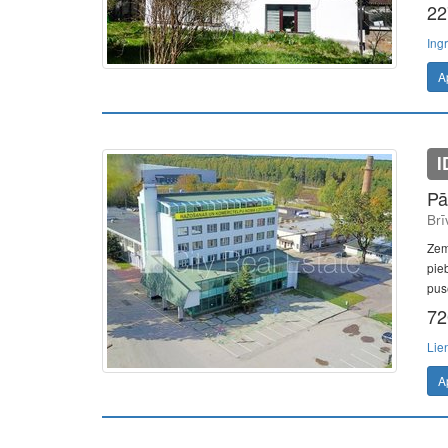
22
Ing
A
I
Pā
Brī
Zem
pieb
pusē
72
Lie
A