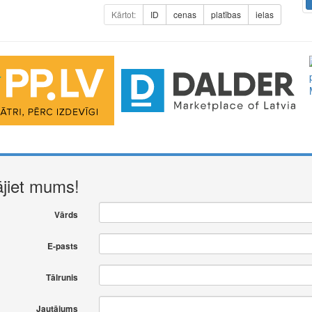
Kārtot:
ID
cenas
platības
ielas
ājiet mums!
Vārds
E-pasts
Tālrunis
Jautājums