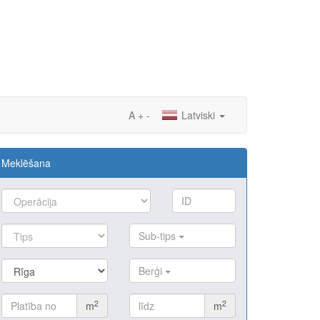
A
+
-
Latviski
Meklēšana
Sub-tips
Berģi
2
2
m
m