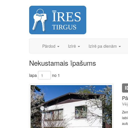
Skip
to
content
Pārdod
Izīrē
Izīrē pa dienām
Nekustamais īpašums
lapa
no 1
I
Pā
Vēj
Zem
lab
auto