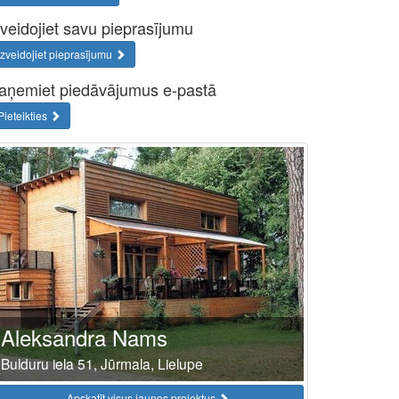
zveidojiet savu pieprasījumu
Izveidojiet pieprasījumu
aņemiet piedāvājumus e-pastā
Pieteikties
Aleksandra Nams
Bulduru iela 51, Jūrmala, Lielupe
Apskatīt visus jaunos projektus